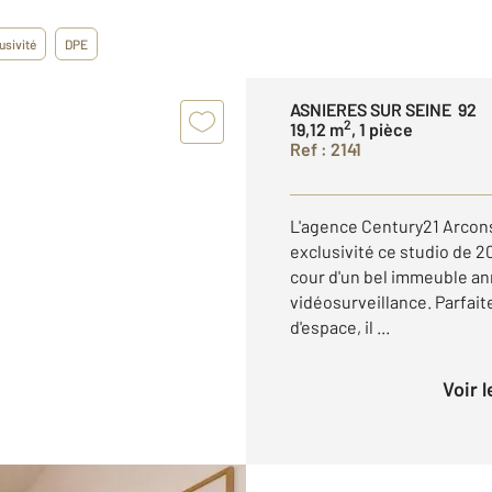
usivité
DPE
ASNIERES SUR SEINE 92
2
19,12 m
, 1 pièce
Ref : 2141
L'agence Century21 Arcons
exclusivité ce studio de 
cour d'un bel immeuble an
vidéosurveillance. Parfai
d'espace, il ...
Voir 