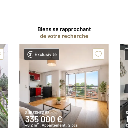
Biens se rapprochant
de votre recherche
Exclusivité
SURESNES 92
S
335 000 €
2
46,2 m
, Appartement
, 2 pcs
1