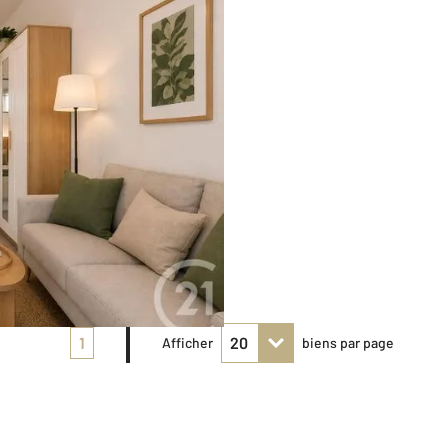
1
Afficher
biens par page