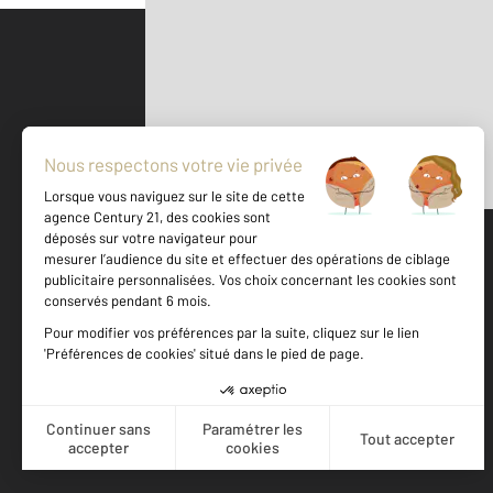
Parlons de vous, parlons biens
500 m
©
Mappy
Votre agence est notée
Achat
Vente
8,9
/
10