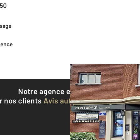
150
ssage
agence
Notre agence est notée
8,9/10
r nos clients
Avis authentifiés par Qualite
Voir tous les avis clients