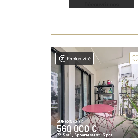
Découvrir nos
offres
Exclusivité
SURESNES 92
560 000 €
2
72,3 m
, Appartement
, 3 pcs