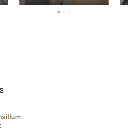
ES
nsilium
t