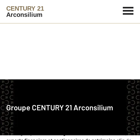
CENTURY 21
Arconsilium
Agence immobilière
Groupe
Groupe
CENTURY 21 Arconsilium
Raphaël ASSAS, Directeur
Notre groupe réunit des
agents immobiliers, courtiers,