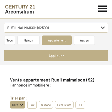
CENTURY 21
Arconsilium
RUEIL MALMAISON (92500)
Tous
Maison
Appartement
Autres
Appliquer
Vente appartement Rueil malmaison (92)
1 annonce immobilière :
Trier par :
Date
Prix
Surface
Exclusivité
DPE