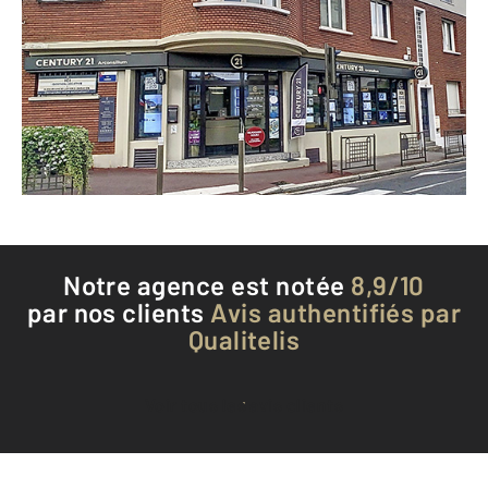
1 rue Carnot
SURESNES - 92150
Envoyer un message
Téléphoner à l'agence
Notre agence est notée
8,9/10
par nos clients
Avis authentifiés par
Qualitelis
Voir tous les avis clients