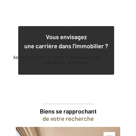
1
Vous envisagez
une carrière dans l'immobilier ?
Agence immobilière
Vente
Vente appartement
Découvrir nos offres
Biens se rapprochant
de votre recherche