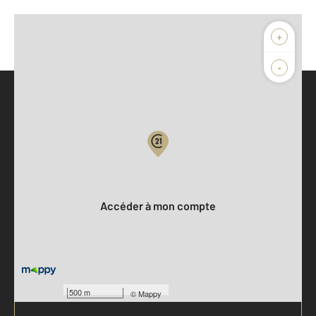
+
-
Parlons de vous, parlons biens
Votre compte :
Accéder à mon compte
500 m
©
Mappy