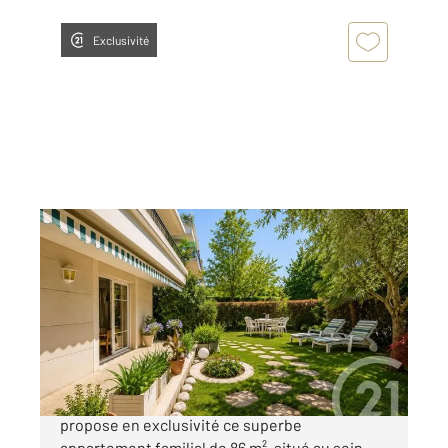
Exclusivité
RUEIL MALMAISON 92
2
85,89 m
, 4 pièces
Ref : 2271
Appartement F4 à vendre
689 000 €
Votre agence CENTURY 21 ARCONSILIUM vous
propose en exclusivité ce superbe
appartement familial de 86 m², situé au sein