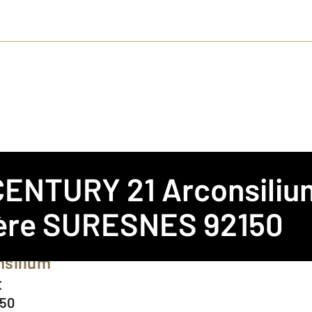
CENTURY 21 Arconsiliu
ES
ère SURESNES 92150
nsilium
t
150