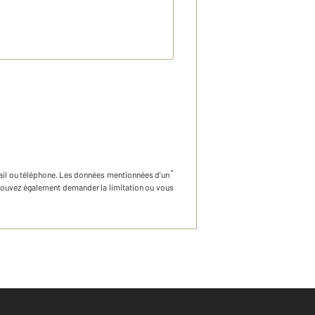
*
ail ou téléphone
.
Les données mentionnées d'un
 pouvez également demander la limitation ou vous