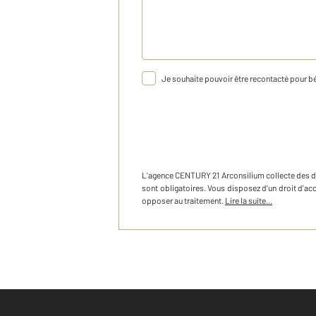
Je souhaite pouvoir être recontacté pour bé
L'agence
CENTURY 21 Arconsilium
collecte des 
sont obligatoires. Vous disposez d'un droit d'a
opposer au traitement.
Lire la suite...