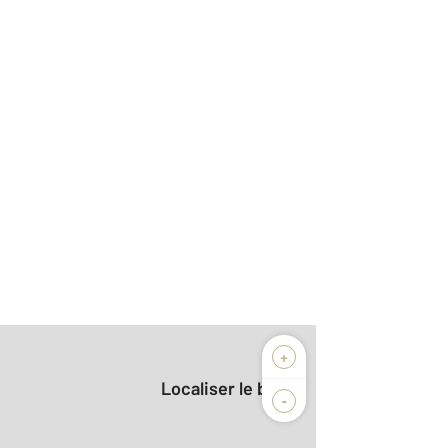
+
Localiser le bien
-