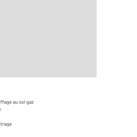
2
m
r le détail]
ffage au sol gaz
z
itrage