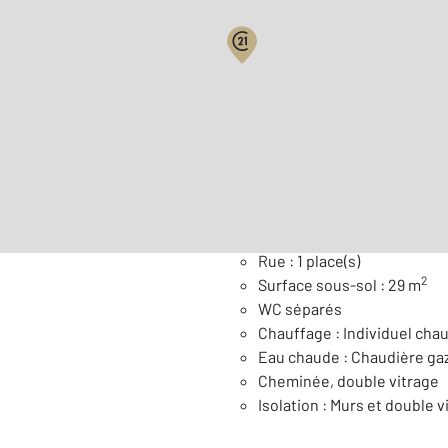
Surface habitable : 123,9 
Nombre de pièces : 6
[Voi
Général
Rue : 1 place(s)
2
Surface sous-sol : 29 m
WC séparés
Chauffage : Individuel chau
Eau chaude : Chaudière ga
Cheminée, double vitrage
Isolation : Murs et double v