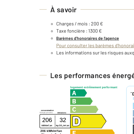
À savoir
Charges / mois : 200 €
Taxe foncière : 1300 €
Barèmes d'honoraires de l'agence
Pour consulter les barèmes d'honorair
Les informations sur les risques auxq
Les performances énerg
logement extrêmement performant
*
consommation
(énergie primaire)
émissions
206
32
2
2
kWh/m
.an
kg CO
/m
.an
2
206 kWh/m²/an