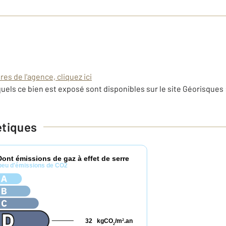
es de l'agence, cliquez ici
uels ce bien est exposé sont disponibles sur le site Géorisques 
étiques
Dont émissions de gaz à effet de serre
peu d'émissions de CO2
32
kgCO
/m
.an
2
2