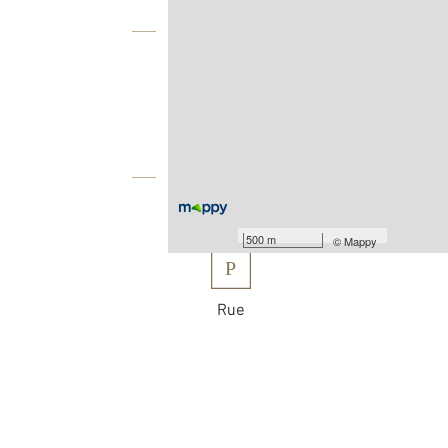
Vue globale
2
Surface totale : 151,3 m
2
Surface terrain : 161 m
Équipements
Les plus
500 m
©
Mappy
P
Rue