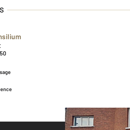
ES
nsilium
t
150
ssage
agence