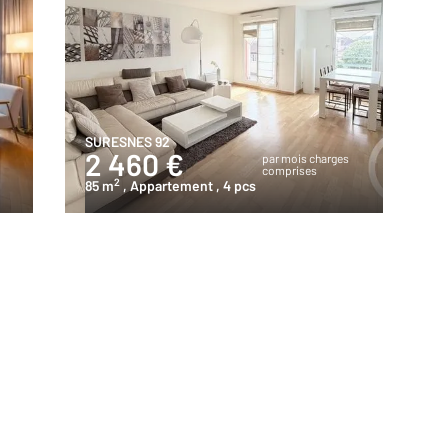
SURESNES 92
2 460 €
s
par mois charges
comprises
2
85 m
, Appartement
, 4 pcs