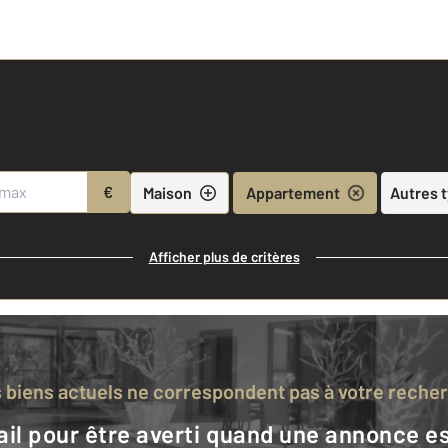
€
Maison
Appartement
Autres 
Afficher plus de critères
s biens actuels ne correspondent pas à votre reche