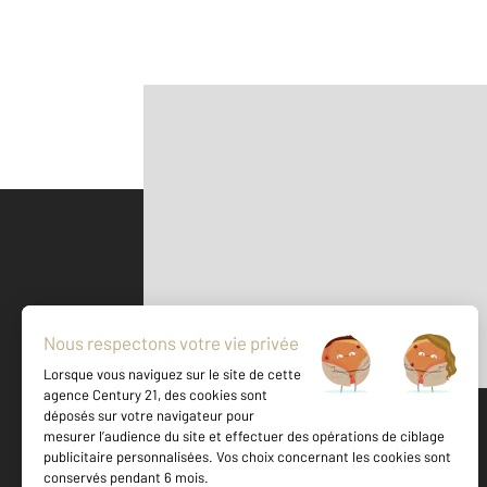
Parlons de vous, parlons biens
500 m
©
Mappy
Votre agence est notée