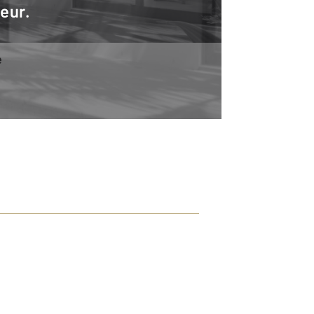
teur.
e