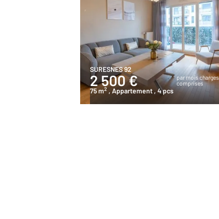
SURESNES 92
2 500 €
par mois charge
comprises
2
75 m
, Appartement
, 4 pcs