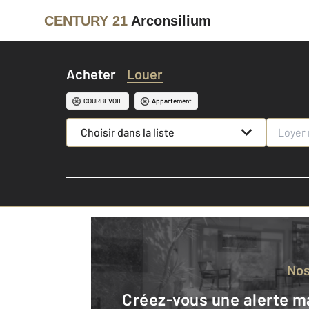
CENTURY 21
Arconsilium
Acheter
Louer
COURBEVOIE
Appartement
Choisir dans la liste
No
Créez-vous une alerte mail pour être averti quand une annonce est en ligne et consultez la