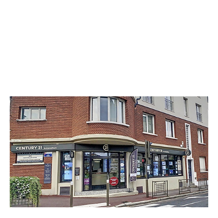
CENTURY 21 Arconsilium
1 rue Carnot
SURESNES - 92150
Envoyer un message
Téléphoner à l'agence