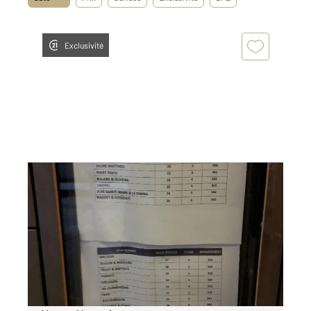
Exclusivité
SURESNES 92
2
31 m
, 1 pièce
Ref : 2278
Appartement F1 à louer
809 €
par mois charges comprises