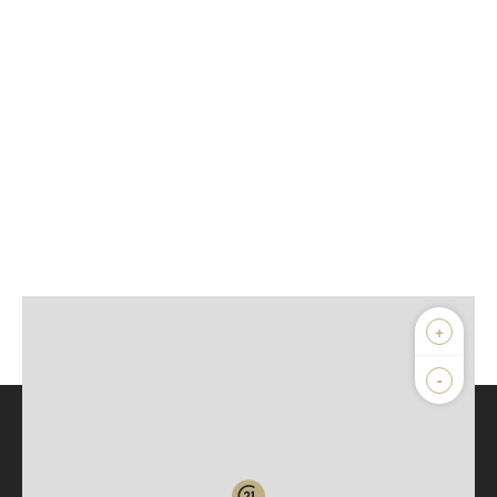
+
-
Parlons de vous, parlons biens