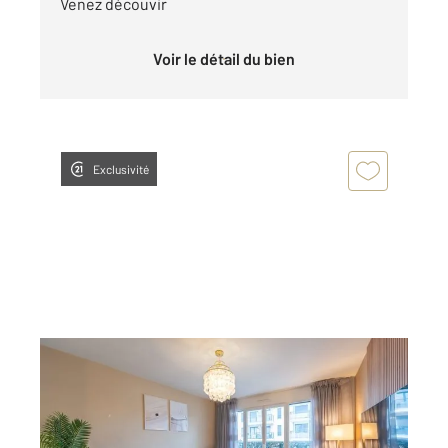
Venez découvir
Voir le détail du bien
Exclusivité
SURESNES 92
2
75 m
, 4 pièces
Ref : 2256
Appartement F4 à louer