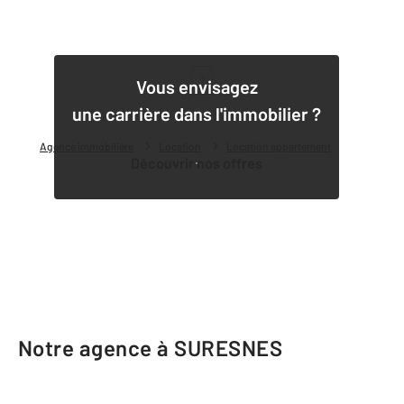
1
Vous envisagez
une carrière dans l'immobilier ?
Agence immobilière
Location
Location appartement
Découvrir nos offres
Notre agence à SURESNES