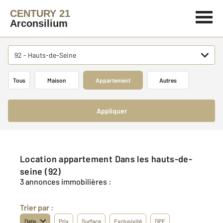
CENTURY 21
Arconsilium
92 - Hauts-de-Seine
Tous
Maison
Appartement
Autres
Appliquer
Location appartement Dans les hauts-de-
seine (92)
3 annonces immobilières :
Trier par :
Date
Prix
Surface
Exclusivité
DPE