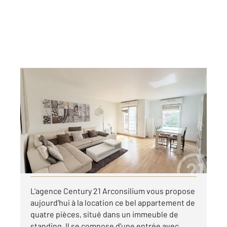
SURESNES 92
2
85 m
, 4 pièces
Ref : 2143
Appartement F4 à louer
2 460 €
par mois charges comprises
Visiter le site dédié
L'agence Century 21 Arconsilium vous propose
aujourd'hui à la location ce bel appartement de
quatre pièces, situé dans un immeuble de
standing. Il se compose d'une entrée avec